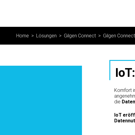
Home
Lösungen
Gilgen Connect
Gilgen Connect
IoT
Komfort i
angenehm
die
Daten 
IoT eröf
Datennut