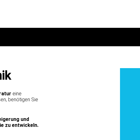
nik
ratur
eine
n, benötigen Sie
teigerung und
e zu entwickeln.