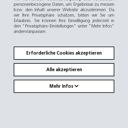
die
Lautsprecherdurchsagen
, die die Fahrgäste über den
personenbezogene Daten, um Ergebnisse zu messen
Bahnverkehr informieren. Heute gehören zu einer
bzw. den Inhalt unserer Website abzustimmen. Da
modernen Metro aber nicht nur Lautsprecher, sondern
wir Ihre Privatsphäre schätzen, bitten wir Sie um
ebenso
integrierte Bildschirme
als Teil des
Erlaubnis. Sie können Ihre Einwilligung jederzeit in
Fahrgastinformationssystems (Passenger Information
den "Privatsphäre-Einstellungen" unter "Mehr Infos"
System, PIS).
ändern/anpassen.
Mit MetroMEDIA und MetroLIGHT bietet Gilgen Door
Systems
komplette Lösungen
an, die über die
Bahnsteigtürsysteme hinausgehen.
Erforderliche Cookies akzeptieren
Alle akzeptieren
Mehr Infos
Ausführungen